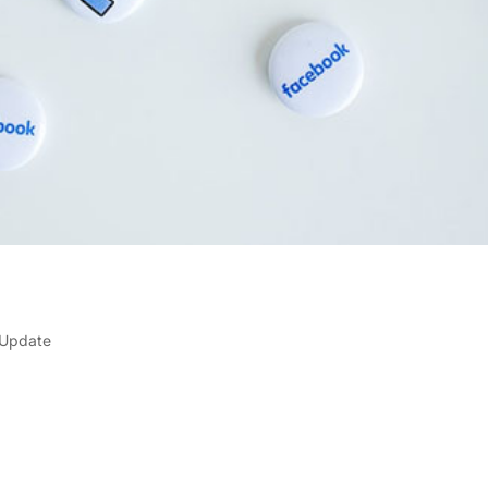
2
 Update
acus vel aenean mattis quam. Eros facilisi netus in non ac
um fames metus volutpat dolor tempus sed. Ultricies nulla 
elis. Lorem placerat...