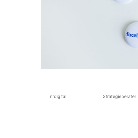
LOREM IPSUM DOLOR 
von
nrdigital
|
Feb. 23, 2025
|
Strategieberater
Lorem ipsum dolor sit amet consectetur. L
nullam egestas non egestas. Sagittis dict
enim malesuada. Diam sit ullamcorper at f