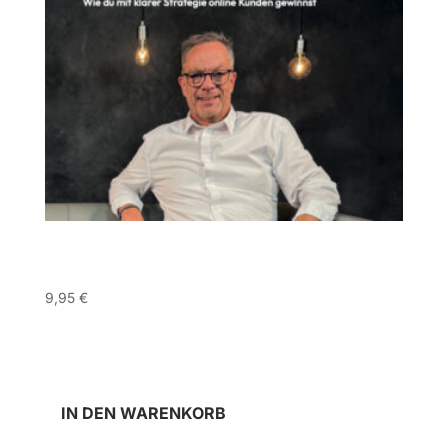
BUCH: „DIGITALE SICHTBARKEIT MIT
SYSTEM“
9,95
€
inkl. MwSt.
incl. Versand
IN DEN WARENKORB