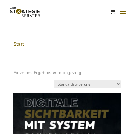
Start
/ Produkte verschlagwortet mit
„Onlinestrategie“
ONLINESTRATEGIE
Einzelnes Ergebnis wird angezeigt